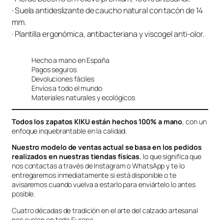
· Suela antideslizante de caucho natural con tacón de 14
mm.
· Plantilla ergonómica, antibacteriana y viscogel anti-olor.
Hecho a mano en España
Pagos seguros
Devoluciones fáciles
Envíos a todo el mundo
Materiales naturales y ecológicos
Todos los zapatos KIKU están hechos 100% a mano
, con un
enfoque inquebrantable en la calidad.
Nuestro modelo de ventas actual se basa en los pedidos
realizados en nuestras tiendas físicas
, lo que significa que
nos contactas a través de Instagram o WhatsApp y te lo
entregaremos inmediatamente si está disponible o te
avisaremos cuando vuelva a estarlo para enviártelo lo antes
posible.
Cuatro décadas de tradición en el arte del calzado artesanal
nos avalan en toda Europa.