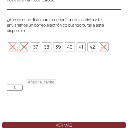
¿Aún no estás listo para ordenar? Únete a la lista y te
enviaremos un correo electrónico cuando tu talla esté
disponible.
35
36
37
38
39
40
41
42
43
M
Añadir al carrito
a
r
b
e
l
l
a
VER MÁS
S