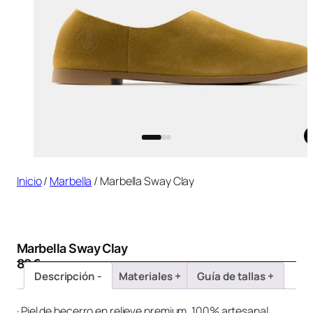
Inicio
/
Marbella
/ Marbella Sway Clay
Marbella Sway Clay
89
€
Descripción
Materiales
Guía de tallas
· Piel de becerro en relieve premium, 100% artesanal.