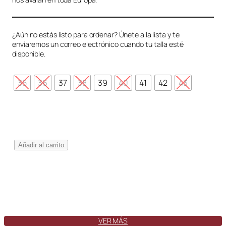
¿Aún no estás listo para ordenar? Únete a la lista y te
enviaremos un correo electrónico cuando tu talla esté
disponible.
35
36
37
38
39
40
41
42
43
G
Añadir al carrito
i
r
o
n
a
C
r
VER MÁS
i