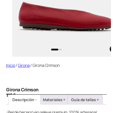
Inicio
/
Girona
/ Girona Crimson
Girona Crimson
110
€
Descripción
Materiales
Guía de tallas
· Piel de becerro en relieve premium, 100% artesanal.