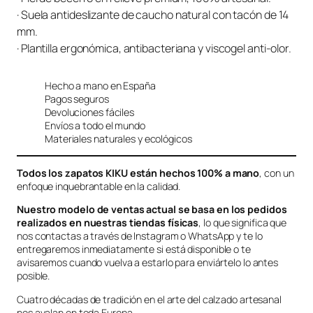
· Suela antideslizante de caucho natural con tacón de 14
mm.
· Plantilla ergonómica, antibacteriana y viscogel anti-olor.
Hecho a mano en España
Pagos seguros
Devoluciones fáciles
Envíos a todo el mundo
Materiales naturales y ecológicos
Todos los zapatos KIKU están hechos 100% a mano
, con un
enfoque inquebrantable en la calidad.
Nuestro modelo de ventas actual se basa en los pedidos
realizados en nuestras tiendas físicas
, lo que significa que
nos contactas a través de Instagram o WhatsApp y te lo
entregaremos inmediatamente si está disponible o te
avisaremos cuando vuelva a estarlo para enviártelo lo antes
posible.
Cuatro décadas de tradición en el arte del calzado artesanal
nos avalan en toda Europa.