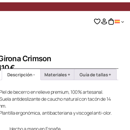
Girona Crimson
110
€
Descripción
Materiales
Guía de tallas
 Piel de becerro en relieve premium, 100% artesanal.
 Suela antideslizante de caucho natural con tacón de 14
mm.
 Plantilla ergonómica, antibacteriana y viscogel anti-olor.
Hecho a mano en España