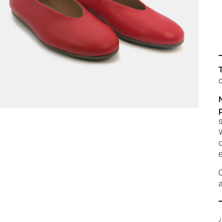
c
s
W
d
e
C
a
¿