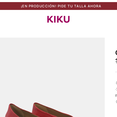
¡EN PRODUCCIÓN! PIDE TU TALLA AHORA
Botón de búsqueda
Buscar:
·
·
·