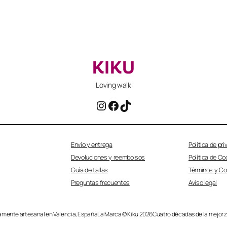
Loving walk
t
Instagram
Facebook
TikTok
i
Envío y entrega
Política de pr
Devoluciones y reembolsos
Política de Co
Guía de tallas
Términos y Co
Preguntas frecuentes
Aviso legal
mente artesanal en Valencia, España
La Marca © Kiku 2026
Cuatro décadas de la mejor 