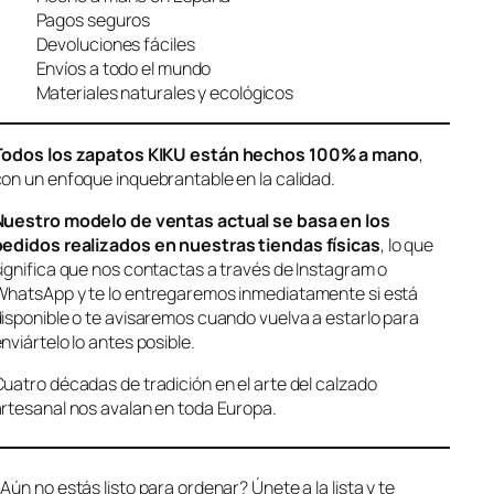
Pagos seguros
Devoluciones fáciles
Envíos a todo el mundo
Materiales naturales y ecológicos
Todos los zapatos KIKU están hechos 100% a mano
,
on un enfoque inquebrantable en la calidad.
Nuestro modelo de ventas actual se basa en los
pedidos realizados en nuestras tiendas físicas
, lo que
ignifica que nos contactas a través de Instagram o
hatsApp y te lo entregaremos inmediatamente si está
isponible o te avisaremos cuando vuelva a estarlo para
nviártelo lo antes posible.
uatro décadas de tradición en el arte del calzado
rtesanal nos avalan en toda Europa.
Aún no estás listo para ordenar? Únete a la lista y te