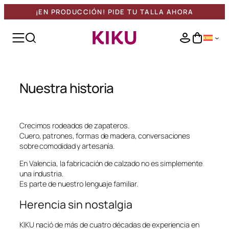
¡EN PRODUCCIÓN! PIDE TU TALLA AHORA
Saltar
al
Madrid Jane
contenido
Botón de búsqueda
Buscar:
Marbella
Girona
Nuestra historia
Toledo
Bilbao
Crecimos rodeados de zapateros.
Baiona
Cuero, patrones, formas de madera, conversaciones
Cambados
sobre comodidad y artesanía.
Alhambra
En Valencia, la fabricación de calzado no es simplemente
una industria.
Todos los zapatos
Es parte de nuestro lenguaje familiar.
Herencia sin nostalgia
KIKU nació de más de cuatro décadas de experiencia en