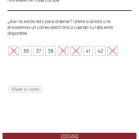
¿Aún no estás listo para ordenar? Únete a la lista y te
enviaremos un correo electrónico cuando tu talla esté
disponible.
35
36
37
38
39
40
41
42
43
G
Añadir al carrito
i
r
o
n
a
I
n
VER MÁS
d