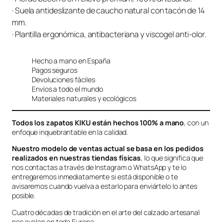
· Suela antideslizante de caucho natural con tacón de 14
mm.
· Plantilla ergonómica, antibacteriana y viscogel anti-olor.
Hecho a mano en España
Pagos seguros
Devoluciones fáciles
Envíos a todo el mundo
Materiales naturales y ecológicos
Todos los zapatos KIKU están hechos 100% a mano
, con un
enfoque inquebrantable en la calidad.
Nuestro modelo de ventas actual se basa en los pedidos
realizados en nuestras tiendas físicas
, lo que significa que
nos contactas a través de Instagram o WhatsApp y te lo
entregaremos inmediatamente si está disponible o te
avisaremos cuando vuelva a estarlo para enviártelo lo antes
posible.
Cuatro décadas de tradición en el arte del calzado artesanal
nos avalan en toda Europa.