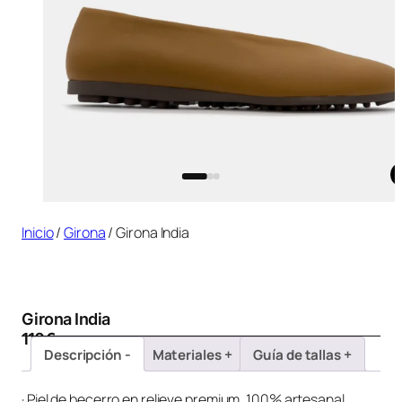
Inicio
/
Girona
/ Girona India
Girona India
110
€
Descripción
Materiales
Guía de tallas
· Piel de becerro en relieve premium, 100% artesanal.