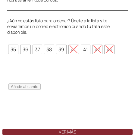
¿Aún no estás listo para ordenar? Únete a la lista y te
enviaremos un correo electrónico cuando tu talla esté
disponible.
35
36
37
38
39
40
41
42
43
T
Añadir al carrito
o
l
e
d
o
B
o
VER MÁS
s