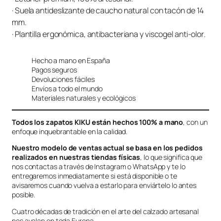
· Suela antideslizante de caucho natural con tacón de 14
mm.
· Plantilla ergonómica, antibacteriana y viscogel anti-olor.
Hecho a mano en España
Pagos seguros
Devoluciones fáciles
Envíos a todo el mundo
Materiales naturales y ecológicos
Todos los zapatos KIKU están hechos 100% a mano
, con un
enfoque inquebrantable en la calidad.
Nuestro modelo de ventas actual se basa en los pedidos
realizados en nuestras tiendas físicas
, lo que significa que
nos contactas a través de Instagram o WhatsApp y te lo
entregaremos inmediatamente si está disponible o te
avisaremos cuando vuelva a estarlo para enviártelo lo antes
posible.
Cuatro décadas de tradición en el arte del calzado artesanal
nos avalan en toda Europa.