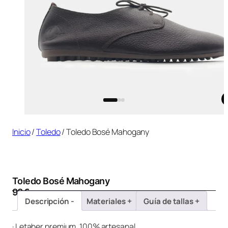
Inicio
/
Toledo
/ Toledo Bosé Mahogany
Toledo Bosé Mahogany
99
€
Descripción
Materiales
Guía de tallas
· Letaher premium, 100% artesanal.