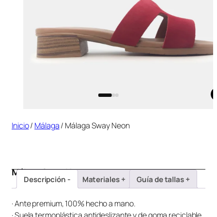
Inicio
/
Málaga
/ Málaga Sway Neon
Málaga Sway Neon
Descripción
Materiales
Guía de tallas
· Ante premium, 100% hecho a mano.
· Suela termoplástica antideslizante y de goma reciclable