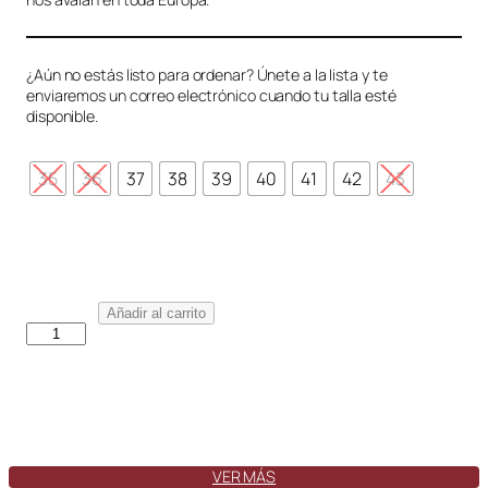
¿Aún no estás listo para ordenar? Únete a la lista y te
enviaremos un correo electrónico cuando tu talla esté
disponible.
35
36
37
38
39
40
41
42
43
O
Añadir al carrito
c
é
a
n
o
M
a
VER MÁS
r