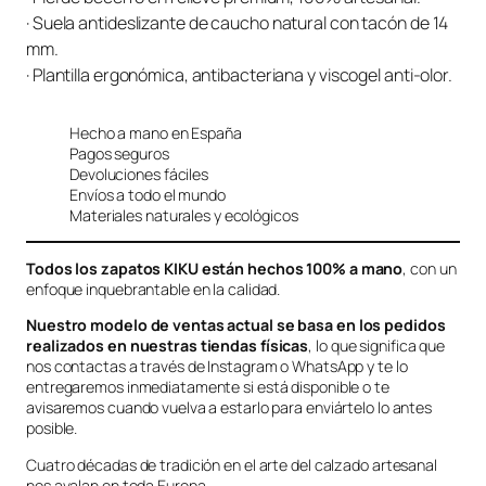
· Suela antideslizante de caucho natural con tacón de 14
mm.
· Plantilla ergonómica, antibacteriana y viscogel anti-olor.
Hecho a mano en España
Pagos seguros
Devoluciones fáciles
Envíos a todo el mundo
Materiales naturales y ecológicos
Todos los zapatos KIKU están hechos 100% a mano
, con un
enfoque inquebrantable en la calidad.
Nuestro modelo de ventas actual se basa en los pedidos
realizados en nuestras tiendas físicas
, lo que significa que
nos contactas a través de Instagram o WhatsApp y te lo
entregaremos inmediatamente si está disponible o te
avisaremos cuando vuelva a estarlo para enviártelo lo antes
posible.
Cuatro décadas de tradición en el arte del calzado artesanal
nos avalan en toda Europa.