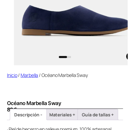
Inicio
/
Marbella
/ Océano Marbella Sway
Océano Marbella Sway
89
€
Descripción
Materiales
Guía de tallas
· Piel de becerro en relieve premium, 100% artesanal.