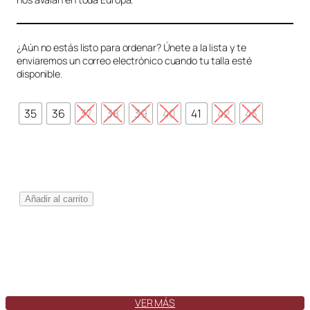
¿Aún no estás listo para ordenar? Únete a la lista y te
enviaremos un correo electrónico cuando tu talla esté
disponible.
35
36
37
38
39
40
41
42
43
T
Añadir al carrito
o
l
e
d
o
S
w
VER MÁS
a