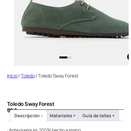
Inicio
/
Toledo
/ Toledo Sway Forest
Toledo Sway Forest
99
€
Descripción
Materiales
Guía de tallas
· Ante premium, 100% hecho a mano.