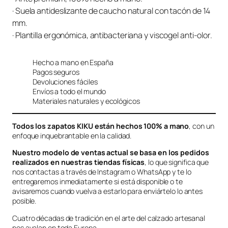
· Suela antideslizante de caucho natural con tacón de 14
mm.
· Plantilla ergonómica, antibacteriana y viscogel anti-olor.
Hecho a mano en España
Pagos seguros
Devoluciones fáciles
Envíos a todo el mundo
Materiales naturales y ecológicos
Todos los zapatos KIKU están hechos 100% a mano
, con un
enfoque inquebrantable en la calidad.
Nuestro modelo de ventas actual se basa en los pedidos
realizados en nuestras tiendas físicas
, lo que significa que
nos contactas a través de Instagram o WhatsApp y te lo
entregaremos inmediatamente si está disponible o te
avisaremos cuando vuelva a estarlo para enviártelo lo antes
posible.
Cuatro décadas de tradición en el arte del calzado artesanal
nos avalan en toda Europa.