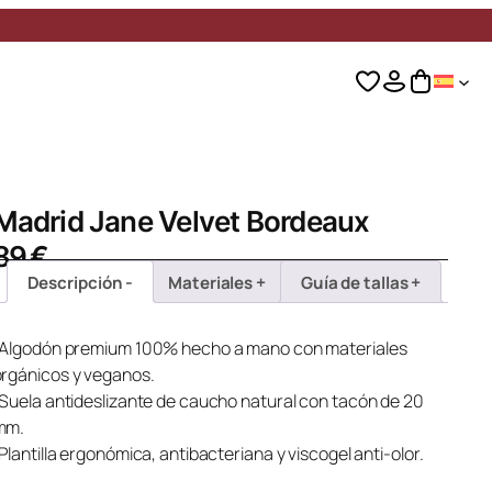
Madrid Jane Velvet Bordeaux
89
€
Descripción
Materiales
Guía de tallas
· Algodón premium 100% hecho a mano con materiales
rgánicos y veganos.
 Suela antideslizante de caucho natural con tacón de 20
mm.
 Plantilla ergonómica, antibacteriana y viscogel anti-olor.