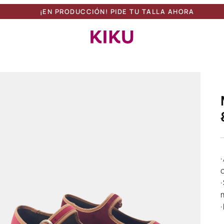
¡EN PRODUCCIÓN! PIDE TU TALLA AHORA
Botón de búsqueda
Buscar:
o
·
·