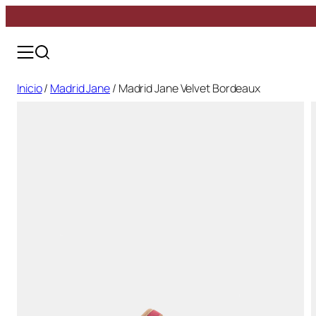
Saltar
Madrid Jane
al
Marbella
contenido
Girona
Toledo
Inicio
/
Madrid Jane
/ Madrid Jane Velvet Bordeaux
Bilbao
Baiona
Cambados
Alhambra
Todos los zapatos