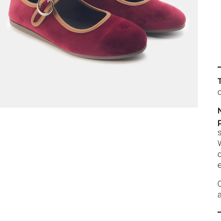
c
s
W
d
e
C
a