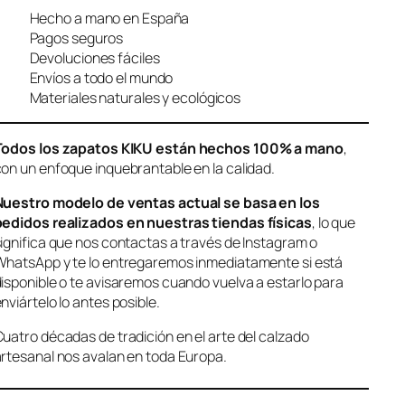
Hecho a mano en España
Pagos seguros
Devoluciones fáciles
Envíos a todo el mundo
Materiales naturales y ecológicos
Todos los zapatos KIKU están hechos 100% a mano
,
on un enfoque inquebrantable en la calidad.
Nuestro modelo de ventas actual se basa en los
pedidos realizados en nuestras tiendas físicas
, lo que
ignifica que nos contactas a través de Instagram o
hatsApp y te lo entregaremos inmediatamente si está
isponible o te avisaremos cuando vuelva a estarlo para
nviártelo lo antes posible.
uatro décadas de tradición en el arte del calzado
rtesanal nos avalan en toda Europa.