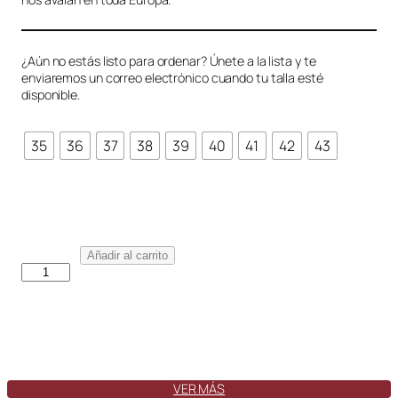
¿Aún no estás listo para ordenar? Únete a la lista y te
enviaremos un correo electrónico cuando tu talla esté
disponible.
35
36
37
38
39
40
41
42
43
M
Añadir al carrito
a
d
r
i
d
J
a
VER MÁS
n