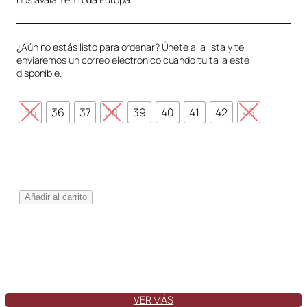
¿Aún no estás listo para ordenar? Únete a la lista y te
enviaremos un correo electrónico cuando tu talla esté
disponible.
35
36
37
38
39
40
41
42
43
T
Añadir al carrito
o
l
e
d
o
S
w
VER MÁS
a