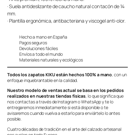
· Suela antideslizante de caucho natural con tacón de 14
mm.
· Plantilla ergonómica, antibacteriana y viscogel anti-olor.
Hecho a mano en España
Pagos seguros
Devoluciones fáciles
Envíos a todo el mundo
Materiales naturales y ecológicos
Todos los zapatos KIKU están hechos 100% a mano
, con un
enfoque inquebrantable en la calidad.
Nuestro modelo de ventas actual se basa en los pedidos
realizados en nuestras tiendas físicas
, lo que significa que
nos contactas a través de Instagram o WhatsApp y te lo
entregaremos inmediatamente si está disponible o te
avisaremos cuando vuelva a estarlo para enviártelo lo antes
posible.
Cuatro décadas de tradición en el arte del calzado artesanal
nos avalan en toda Europa.