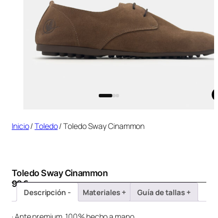
Inicio
/
Toledo
/ Toledo Sway Cinammon
Toledo Sway Cinammon
99
€
Descripción
Materiales
Guía de tallas
· Ante premium, 100% hecho a mano.