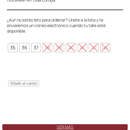
¿Aún no estás listo para ordenar? Únete a la lista y te
enviaremos un correo electrónico cuando tu talla esté
disponible.
35
36
37
38
39
40
41
42
43
T
Añadir al carrito
o
l
e
d
o
S
w
VER MÁS
a