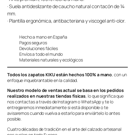
· Suela antideslizante de caucho natural con tacón de 14
mm.
· Plantilla ergonómica, antibacteriana y viscogel anti-olor.
Hecho a mano en España
Pagos seguros
Devoluciones fáciles
Envíos a todo el mundo
Materiales naturales y ecológicos
Todos los zapatos KIKU están hechos 100% a mano
, con un
enfoque inquebrantable en la calidad.
Nuestro modelo de ventas actual se basa en los pedidos
realizados en nuestras tiendas físicas
, lo que significa que
nos contactas a través de Instagram o WhatsApp y te lo
entregaremos inmediatamente si está disponible o te
avisaremos cuando vuelva a estarlo para enviártelo lo antes
posible.
Cuatro décadas de tradición en el arte del calzado artesanal
nos avalan en toda Europa.