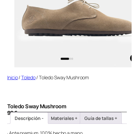
Inicio
/
Toledo
/ Toledo Sway Mushroom
Toledo Sway Mushroom
99
€
Descripción
Materiales
Guía de tallas
· Ante premium, 100% hecho a mano.