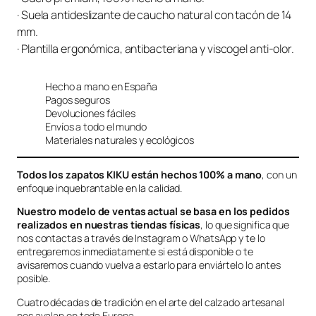
· Suela antideslizante de caucho natural con tacón de 14
mm.
· Plantilla ergonómica, antibacteriana y viscogel anti-olor.
Hecho a mano en España
Pagos seguros
Devoluciones fáciles
Envíos a todo el mundo
Materiales naturales y ecológicos
Todos los zapatos KIKU están hechos 100% a mano
, con un
enfoque inquebrantable en la calidad.
Nuestro modelo de ventas actual se basa en los pedidos
realizados en nuestras tiendas físicas
, lo que significa que
nos contactas a través de Instagram o WhatsApp y te lo
entregaremos inmediatamente si está disponible o te
avisaremos cuando vuelva a estarlo para enviártelo lo antes
posible.
Cuatro décadas de tradición en el arte del calzado artesanal
nos avalan en toda Europa.