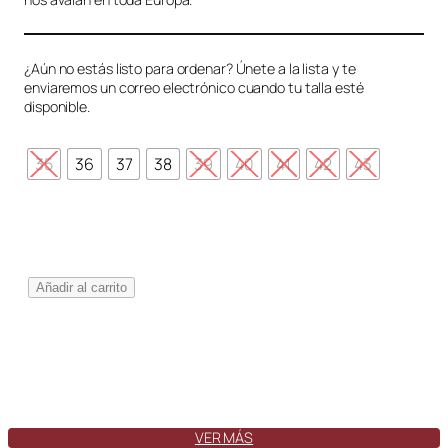
¿Aún no estás listo para ordenar? Únete a la lista y te
enviaremos un correo electrónico cuando tu talla esté
disponible.
35
36
37
38
39
40
41
42
43
V
Añadir al carrito
i
g
o
B
o
s
é
VER MÁS
G