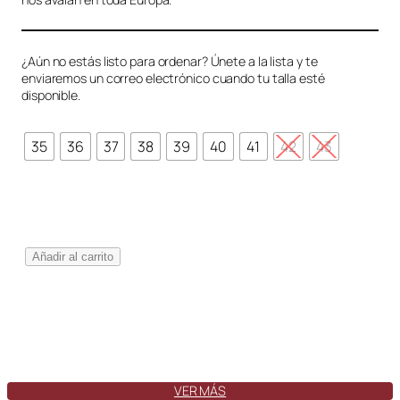
¿Aún no estás listo para ordenar? Únete a la lista y te
enviaremos un correo electrónico cuando tu talla esté
disponible.
35
36
37
38
39
40
41
42
43
V
Añadir al carrito
i
g
o
F
l
a
t
VER MÁS
J